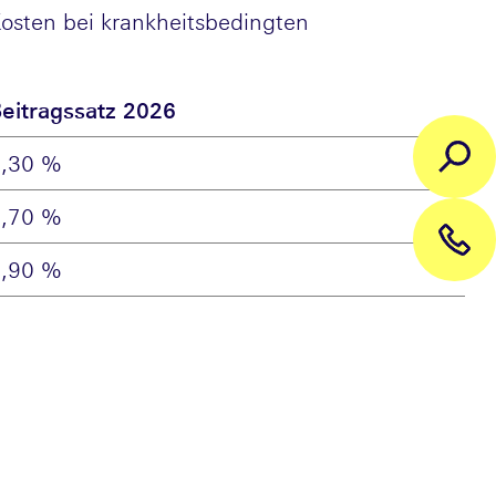
 Kosten bei krankheitsbedingten
eitragssatz 2026
2,30 %
1,70 %
3,90 %