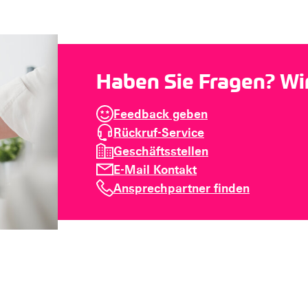
Haben Sie Fragen? Wir 
Feedback geben
Rückruf-Service
Geschäftsstellen
E-Mail Kontakt
Ansprechpartner finden